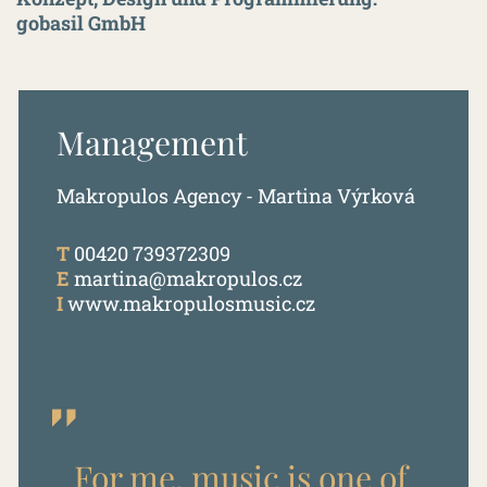
gobasil GmbH
Management
Makropulos Agency - Martina Výrková
T
00420 739372309
E
martina@makropulos.cz
I
www.makropulosmusic.cz
For me, music is one of