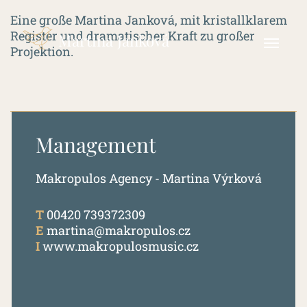
Eine große Martina Janková, mit kristallklarem
Register und dramatischer Kraft zu großer
Martina Janková
Projektion.
Management
Makropulos Agency - Martina Výrková
T
00420 739372309
E
martina@makropulos.cz
I
www.makropulosmusic.cz