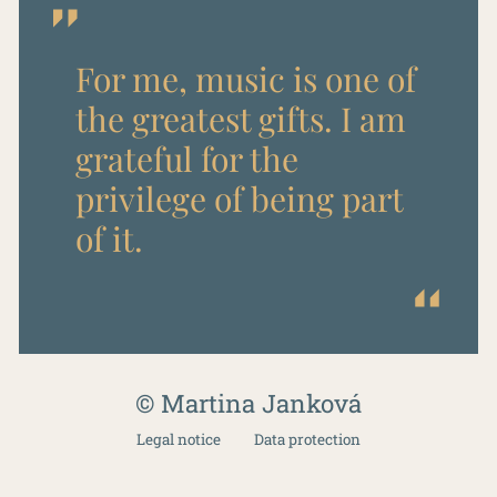
For me, music is one of
the greatest gifts. I am
grateful for the
privilege of being part
of it.
© Martina Janková
Legal notice
Data protection